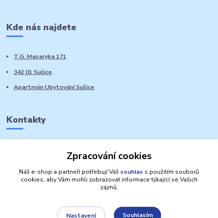
Kde nás najdete
T.G. Masaryka 171
342 01 Sušice
Apartmán Ubytování Sušice
Kontakty
Marie Sedláčková
Zpracování cookies
+420 776 728 764
Volat PO-NE do 21 hodin
Náš e-shop a partneři potřebují Váš
souhlas
s použitím souborů
cookies, aby Vám mohli zobrazovat informace týkající se Vašich
zájmů.
Souhlasím
Nastavení