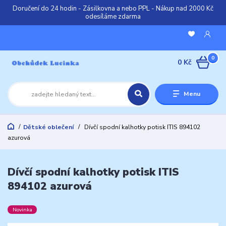
Doručení do 24 hodin - Zásilkovna a nebo PPL - Nákup nad 2000 Kč
odesíláme zdarma
0
0 Kč
Menu
Dětské oblečení
Dívčí spodní kalhotky potisk ITIS 894102
azurová
Dívčí spodní kalhotky potisk ITIS
894102 azurová
Novinka