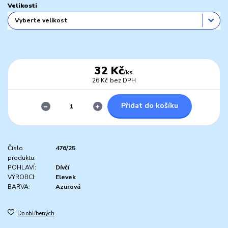
Velikosti
32 Kč
/
ks
26 Kč
bez DPH
Přidat do košíku
Číslo
476/25
produktu:
POHLAVÍ:
Dívčí
VÝROBCI:
Elevek
BARVA:
Azurová
Do oblíbených