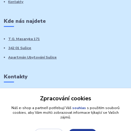
Kontakty
Kde nás najdete
T.G. Masaryka 171
342 01 Sušice
Apartmán Ubytování Sušice
Kontakty
Marie Sedláčková
Zpracování cookies
+420 776 728 764
Volat PO-NE do 21 hodin
Náš e-shop a partneři potřebují Váš
souhlas
s použitím souborů
cookies, aby Vám mohli zobrazovat informace týkající se Vašich
zájmů.