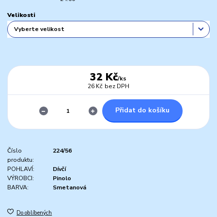
Velikosti
32 Kč
/
ks
26 Kč
bez DPH
Přidat do košíku
Číslo
224/56
produktu:
POHLAVÍ:
Dívčí
VÝROBCI:
Pinolo
BARVA:
Smetanová
Do oblíbených