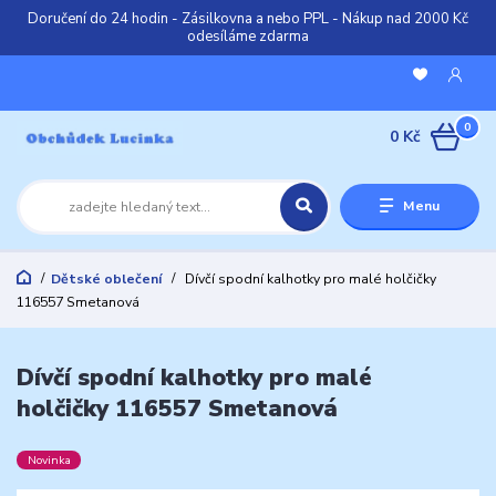
Doručení do 24 hodin - Zásilkovna a nebo PPL - Nákup nad 2000 Kč
odesíláme zdarma
0
0 Kč
Menu
Dětské oblečení
Dívčí spodní kalhotky pro malé holčičky
116557 Smetanová
Dívčí spodní kalhotky pro malé
holčičky 116557 Smetanová
Novinka