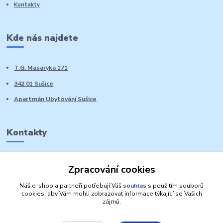
Kontakty
Kde nás najdete
T.G. Masaryka 171
342 01 Sušice
Apartmán Ubytování Sušice
Kontakty
Marie Sedláčková
Zpracování cookies
+420 776 728 764
Volat PO-NE do 21 hodin
Náš e-shop a partneři potřebují Váš
souhlas
s použitím souborů
cookies, aby Vám mohli zobrazovat informace týkající se Vašich
zájmů.