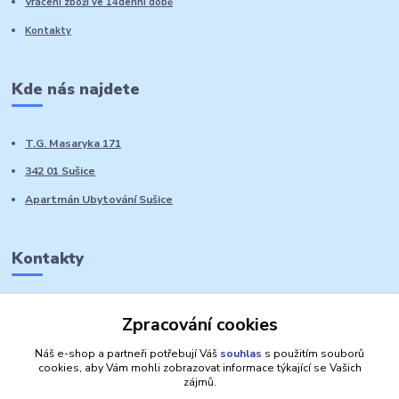
Vrácení zboží ve 14denní době
Kontakty
Kde nás najdete
T.G. Masaryka 171
342 01 Sušice
Apartmán Ubytování Sušice
Kontakty
Marie Sedláčková
Zpracování cookies
+420 776 728 764
Volat PO-NE do 21 hodin
Náš e-shop a partneři potřebují Váš
souhlas
s použitím souborů
cookies, aby Vám mohli zobrazovat informace týkající se Vašich
zájmů.