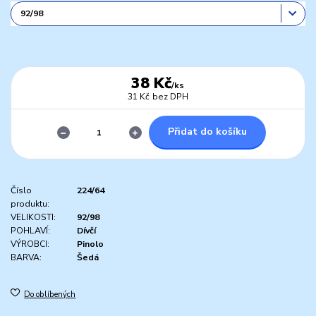
38 Kč
/
ks
31 Kč
bez DPH
Přidat do košíku
Číslo
224/64
produktu:
VELIKOSTI:
92/98
POHLAVÍ:
Dívčí
VÝROBCI:
Pinolo
BARVA:
Šedá
Do oblíbených