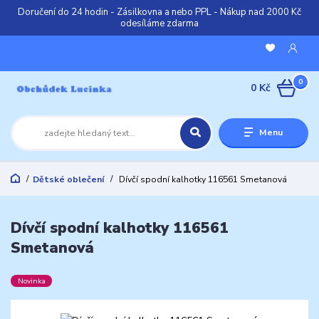
Doručení do 24 hodin - Zásilkovna a nebo PPL - Nákup nad 2000 Kč
odesíláme zdarma
0
0 Kč
Menu
Dětské oblečení
Dívčí spodní kalhotky 116561 Smetanová
Dívčí spodní kalhotky 116561
Smetanová
Novinka