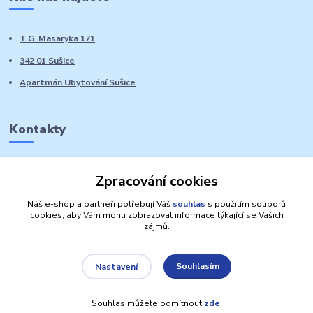
T.G. Masaryka 171
342 01 Sušice
Apartmán Ubytování Sušice
Kontakty
Marie Sedláčková
Zpracování cookies
+420 776 728 764
Volat PO-NE do 21 hodin
Náš e-shop a partneři potřebují Váš
souhlas
s použitím souborů
cookies, aby Vám mohli zobrazovat informace týkající se Vašich
zájmů.
Souhlasím
Nastavení
Autorská práva: Obchůdek Lucinka
Souhlas můžete odmítnout
zde
.
Vytvořeno na
Eshop-rychle.cz