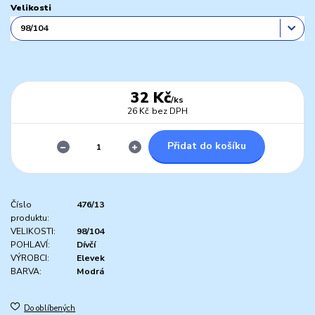
Velikosti
32 Kč
/
ks
26 Kč
bez DPH
Přidat do košíku
Číslo
476/13
produktu:
VELIKOSTI:
98/104
POHLAVÍ:
Dívčí
VÝROBCI:
Elevek
BARVA:
Modrá
Do oblíbených