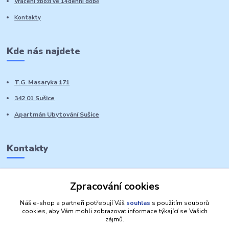
Vrácení zboží ve 14denní době
Kontakty
Kde nás najdete
T.G. Masaryka 171
342 01 Sušice
Apartmán Ubytování Sušice
Kontakty
Marie Sedláčková
Zpracování cookies
+420 776 728 764
Volat PO-NE do 21 hodin
Náš e-shop a partneři potřebují Váš
souhlas
s použitím souborů
cookies, aby Vám mohli zobrazovat informace týkající se Vašich
zájmů.