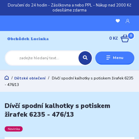
Doručení do 24 hodin - Zásilkovna a nebo PPL - Nákup nad 2000 Kč
odesíláme zdarma
0
0 Kč
Menu
Dětské oblečení
Dívčí spodní kalhotky s potiskem žirafek 6235
- 476/13
Dívčí spodní kalhotky s potiskem
žirafek 6235 - 476/13
Novinka