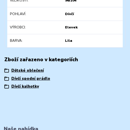
VELIKOSTI
98/104
POHLAVÍ
Dívčí
VÝROBCI
Elevek
BARVA
Lila
Zboží zařazeno v kategoriích
Dětské oblečení
Dívčí spodní prádlo
Dívčí kalhotky
Naše nabídka