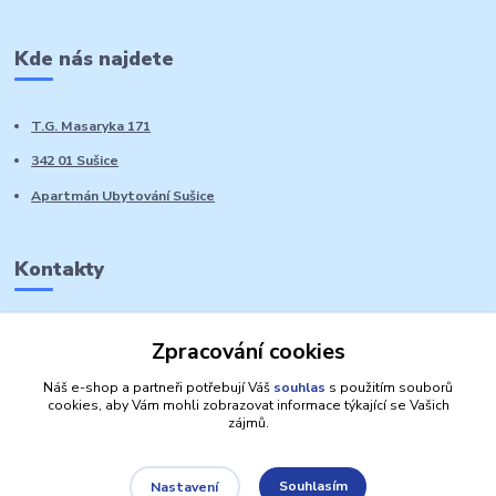
Kde nás najdete
T.G. Masaryka 171
342 01 Sušice
Apartmán Ubytování Sušice
Kontakty
Marie Sedláčková
Zpracování cookies
+420 776 728 764
Volat PO-NE do 21 hodin
Náš e-shop a partneři potřebují Váš
souhlas
s použitím souborů
cookies, aby Vám mohli zobrazovat informace týkající se Vašich
zájmů.
Souhlasím
Nastavení