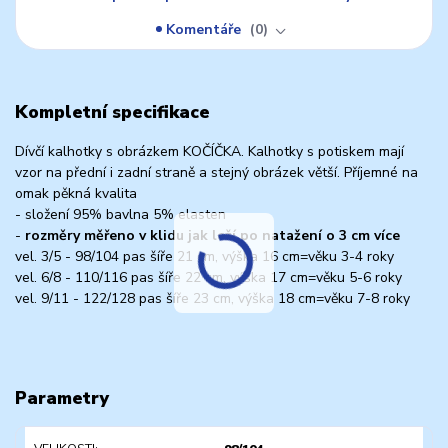
Komentáře
0
Kompletní specifikace
Dívčí kalhotky s obrázkem KOČÍČKA. Kalhotky s potiskem mají
vzor na přední i zadní straně a stejný obrázek větší. Příjemné na
omak pěkná kvalita
- složení 95% bavlna 5% elasten
-
rozměry měřeno v klidu jak leží po natažení o 3 cm více
vel. 3/5 - 98/104 pas šíře 21 cm, výška 16 cm=věku 3-4 roky
vel. 6/8 - 110/116 pas šíře 22 cm, výška 17 cm=věku 5-6 roky
vel. 9/11 - 122/128 pas šíře 23 cm, výška 18 cm=věku 7-8 roky
Parametry