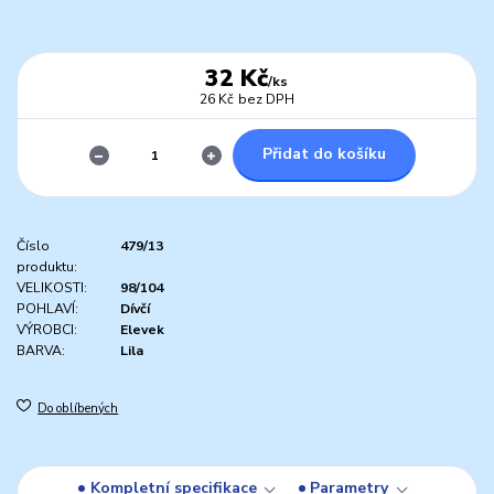
32 Kč
/
ks
26 Kč
bez DPH
Přidat do košíku
Číslo
479/13
produktu:
VELIKOSTI:
98/104
POHLAVÍ:
Dívčí
VÝROBCI:
Elevek
BARVA:
Lila
Do oblíbených
Kompletní specifikace
Parametry