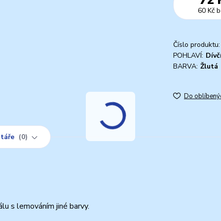
60 Kč
b
Číslo produktu:
POHLAVÍ:
Dívč
BARVA:
Žlutá
Do oblíbený
táře
0
lu s lemováním jiné barvy.