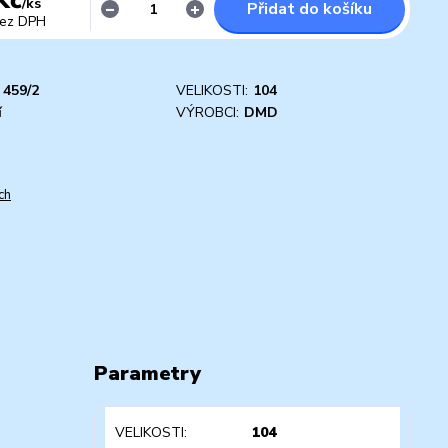
/
ks
Přidat do košíku
ez DPH
459/2
VELIKOSTI:
104
í
VÝROBCI:
DMD
ch
Parametry
VELIKOSTI
104