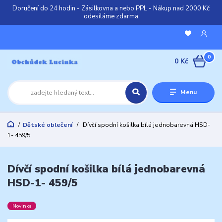
Doručení do 24 hodin - Zásilkovna a nebo PPL - Nákup nad 2000 Kč
odesíláme zdarma
0
0 Kč
Menu
Dětské oblečení
Dívčí spodní košilka bílá jednobarevná HSD-
1- 459/5
Dívčí spodní košilka bílá jednobarevná
HSD-1- 459/5
Novinka