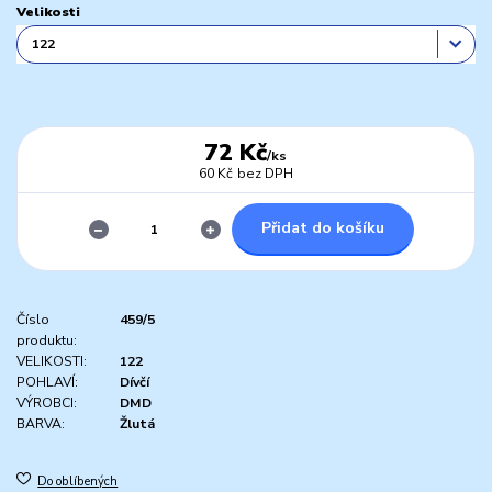
Velikosti
72 Kč
/
ks
60 Kč
bez DPH
Přidat do košíku
Číslo
459/5
produktu:
VELIKOSTI:
122
POHLAVÍ:
Dívčí
VÝROBCI:
DMD
BARVA:
Žlutá
Do oblíbených