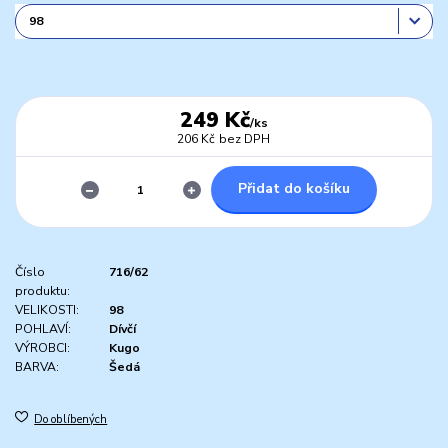
249 Kč
/
ks
206 Kč
bez DPH
Přidat do košíku
Číslo
716/62
produktu:
VELIKOSTI:
98
POHLAVÍ:
Dívčí
VÝROBCI:
Kugo
BARVA:
Šedá
Do oblíbených