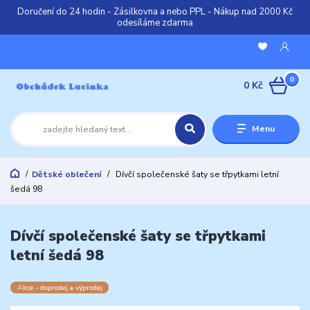
Doručení do 24 hodin - Zásilkovna a nebo PPL - Nákup nad 2000 Kč
odesíláme zdarma
0
0 Kč
Menu
Dětské oblečení
Dívčí společenské šaty se třpytkami letní
šedá 98
Dívčí společenské šaty se třpytkami
letní šedá 98
Akce - doprodej a výprodej