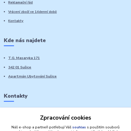
Reklamační řád
Vrácení zboží ve 14denní době
Kontakty
Kde nás najdete
T.G. Masaryka 171
342 01 Sušice
Apartmán Ubytování Sušice
Kontakty
Marie Sedláčková
Zpracování cookies
+420 776 728 764
Volat PO-NE do 21 hodin
Náš e-shop a partneři potřebují Váš
souhlas
s použitím souborů