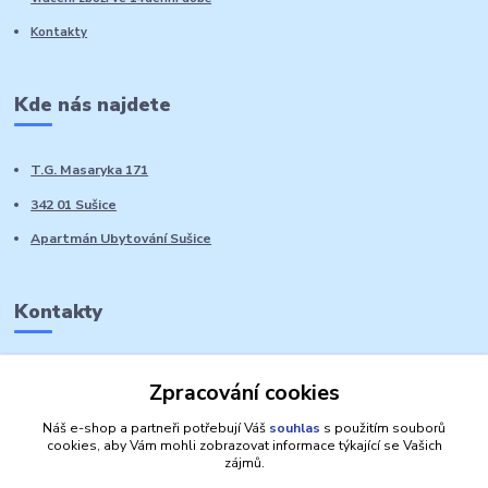
Kontakty
Kde nás najdete
T.G. Masaryka 171
342 01 Sušice
Apartmán Ubytování Sušice
Kontakty
Marie Sedláčková
Zpracování cookies
+420 776 728 764
Volat PO-NE do 21 hodin
Náš e-shop a partneři potřebují Váš
souhlas
s použitím souborů
cookies, aby Vám mohli zobrazovat informace týkající se Vašich
zájmů.