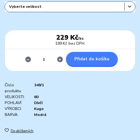
229 Kč
/
ks
189 Kč
bez DPH
Přidat do košíku
Číslo
349/1
produktu:
VELIKOSTI:
80
POHLAVÍ:
Dívčí
VÝROBCI:
Kugo
BARVA:
Modrá
Do oblíbených