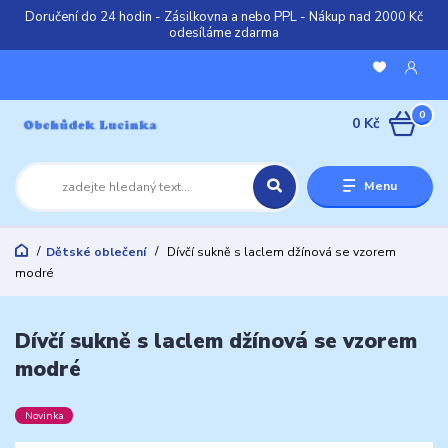
Doručení do 24 hodin - Zásilkovna a nebo PPL - Nákup nad 2000 Kč
odesíláme zdarma
0
0 Kč
Menu
Dětské oblečení
Dívčí sukně s laclem džínová se vzorem
modré
Dívčí sukně s laclem džínová se vzorem
modré
Novinka