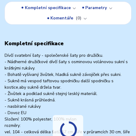
Kompletní specifikace
Parametry
Komentáře
0
Kompletní specifikace
Dívčí svatební šaty - společenské šaty pro družičku.
- Nádherné družičkové dívčí šaty s osminovou volánovou sukní s
krátkými rukávy.
- Bohatě vyšívaný živůtek, hladká sukně závojíček přes sukni.
- Sukně má vespod taftovou spodničku další spodničku s
kostice,aby sukně držela tvar.
- Živůtek a podklad sukně stejný lesklý materiál.
- Sukně krásná průhledná.
- nasbírané rukávy
- Dovoz EU
Složení: 100% polyester, 100% nylon
rozměry:
vel. 104 - celková délka šatů 57 cm, šíře v průramcích 30 cm, šíře