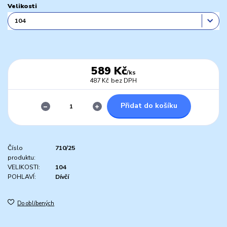
Velikosti
589 Kč
/
ks
487 Kč
bez DPH
Přidat do košíku
Číslo
710/25
produktu:
VELIKOSTI:
104
POHLAVÍ:
Dívčí
Do oblíbených