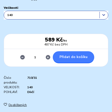
Velikosti
589 Kč
/
ks
487 Kč
bez DPH
Přidat do košíku
Číslo
710/31
produktu:
VELIKOSTI:
140
POHLAVÍ:
Dívčí
Do oblíbených