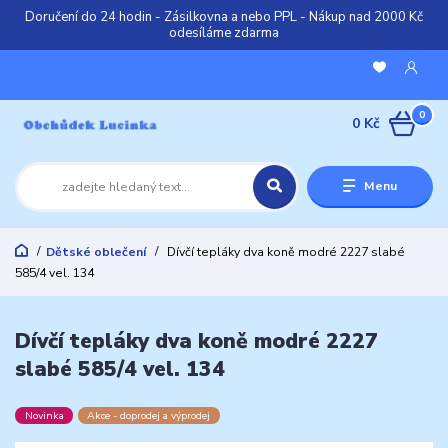
Doručení do 24 hodin - Zásilkovna a nebo PPL - Nákup nad 2000 Kč
odesíláme zdarma
0
0 Kč
Menu
Dětské oblečení
Dívčí tepláky dva koně modré 2227 slabé
585/4 vel. 134
Dívčí tepláky dva koně modré 2227
slabé 585/4 vel. 134
Novinka
Akce - doprodej a výprodej