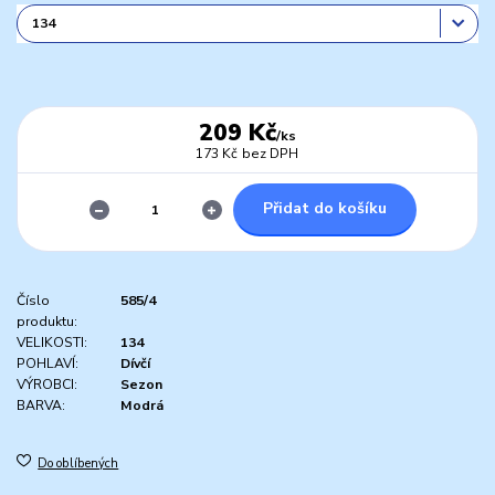
209 Kč
/
ks
173 Kč
bez DPH
Přidat do košíku
Číslo
585/4
produktu:
VELIKOSTI:
134
POHLAVÍ:
Dívčí
VÝROBCI:
Sezon
BARVA:
Modrá
Do oblíbených