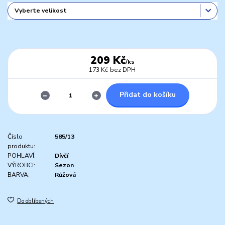
209 Kč
/
ks
173 Kč
bez DPH
Přidat do košíku
Číslo
585/13
produktu:
POHLAVÍ:
Dívčí
VÝROBCI:
Sezon
BARVA:
Růžová
Do oblíbených