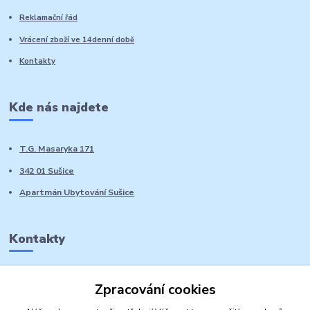
Reklamační řád
Vrácení zboží ve 14denní době
Kontakty
Kde nás najdete
T.G. Masaryka 171
342 01 Sušice
Apartmán Ubytování Sušice
Kontakty
Marie Sedláčková
Zpracování cookies
+420 776 728 764
Volat PO-NE do 21 hodin