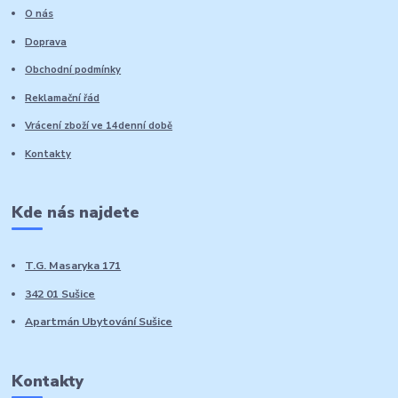
O nás
Doprava
Obchodní podmínky
Reklamační řád
Vrácení zboží ve 14denní době
Kontakty
Kde nás najdete
T.G. Masaryka 171
342 01 Sušice
Apartmán Ubytování Sušice
Kontakty