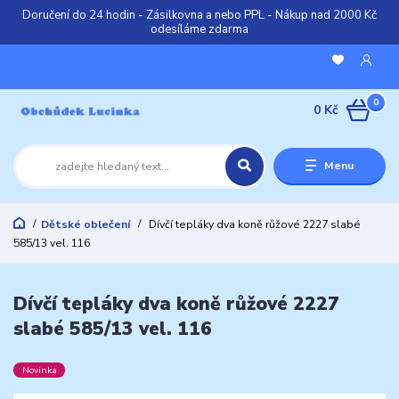
Doručení do 24 hodin - Zásilkovna a nebo PPL - Nákup nad 2000 Kč
odesíláme zdarma
0
0 Kč
Menu
Dětské oblečení
Dívčí tepláky dva koně růžové 2227 slabé
585/13 vel. 116
Dívčí tepláky dva koně růžové 2227
slabé 585/13 vel. 116
Novinka