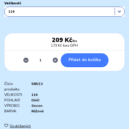
Velikosti
209 Kč
/
ks
173 Kč
bez DPH
Přidat do košíku
Číslo
585/13
produktu:
VELIKOSTI:
116
POHLAVÍ:
Dívčí
VÝROBCI:
Sezon
BARVA:
Růžová
Do oblíbených