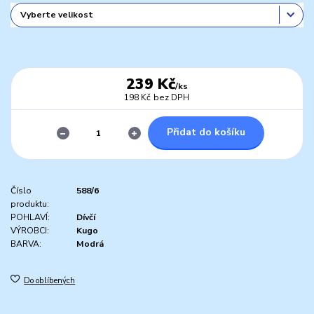
239 Kč
/
ks
198 Kč
bez DPH
Přidat do košíku
Číslo
588/6
produktu:
POHLAVÍ:
Dívčí
VÝROBCI:
Kugo
BARVA:
Modrá
Do oblíbených