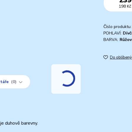
198 Kč
Číslo produktu:
POHLAVÍ:
Dívč
BARVA:
Růžov
Do oblíbený
táře
0
k je duhově barevny.