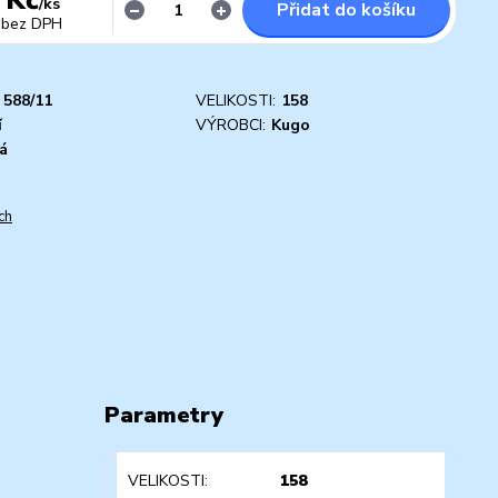
/
ks
Přidat do košíku
bez DPH
588/11
VELIKOSTI:
158
í
VÝROBCI:
Kugo
á
ch
Parametry
VELIKOSTI
158