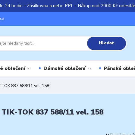
do 24 hodin - Zásilkovna a nebo PPL - Nákup nad 2000 Kč odesíl
íce
Hledat
é oblečení
Dámské oblečení
Pánské oble
K-TOK 837 588/11 vel. 158
m TIK-TOK 837 588/11 vel. 158