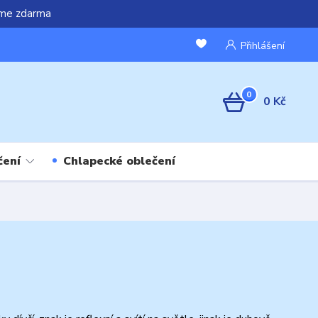
áme zdarma
Přihlášení
0
0 Kč
čení
Chlapecké oblečení