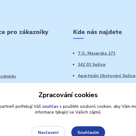
e pro zákazníky
Kde nás najdete
T.G. Masaryka 171
342 01 Sušice
Apartmán Ubytování Sušice
podmínky
 řád
Zpracování cookies
oží ve 14denní době
artneři potřebují Váš
souhlas
s použitím souborů cookies, aby Vám mo
informace týkající se Vašich zájmů.
Souhlasím
Nastavení