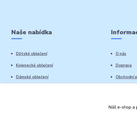
Naše nabídka
Informac
Dětské oblečení
O nás
Kojenecké oblečení
Doprava
Dámské oblečení
Obchodní 
Pánské oblečení
Reklamační
Vrácení zb
Náš e-shop a p
Kontakty