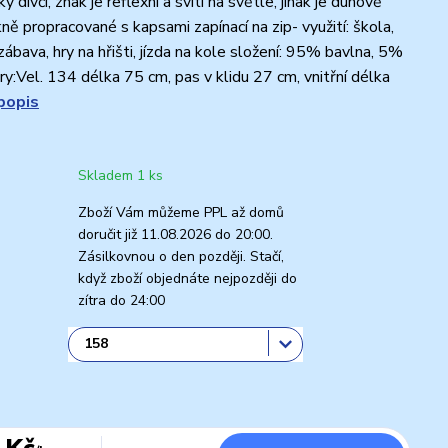
 dívčí, znak je reflexní a svítí na světle, jinak je duhově
ně propracované s kapsami zapínací na zip- využití: škola,
zábava, hry na hřišti, jízda na kole složení: 95% bavlna, 5%
y:Vel. 134 délka 75 cm, pas v klidu 27 cm, vnitřní délka
popis
Skladem 1 ks
Zboží Vám můžeme PPL až domů
doručit již 11.08.2026 do 20:00.
Zásilkovnou o den později. Stačí,
když zboží objednáte nejpozději do
zítra do 24:00
 Kč