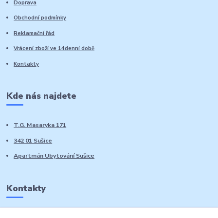
Doprava
Obchodní podmínky
Reklamační řád
Vrácení zboží ve 14denní době
Kontakty
Kde nás najdete
T.G. Masaryka 171
342 01 Sušice
Apartmán Ubytování Sušice
Kontakty
Marie Sedláčková