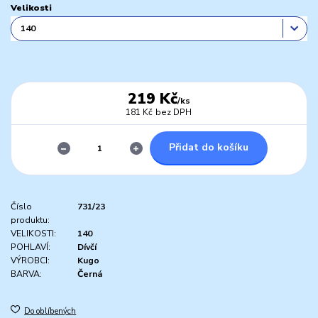
Velikosti
219 Kč
/
ks
181 Kč
bez DPH
Přidat do košíku
Číslo
731/23
produktu:
VELIKOSTI:
140
POHLAVÍ:
Dívčí
VÝROBCI:
Kugo
BARVA:
Černá
Do oblíbených