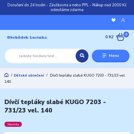
Doručení do 24 hodin - Zásilkovna a nebo PPL - Nákup nad 2000 Kč
odesíláme zdarma
0
0 Kč
Menu
Dětské oblečení
Dívčí tepláky slabé KUGO 7203 - 731/23 vel.
140
Dívčí tepláky slabé KUGO 7203 -
731/23 vel. 140
Novinka