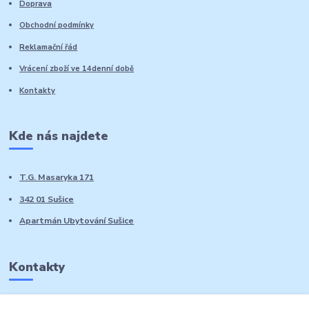
Doprava
Obchodní podmínky
Reklamační řád
Vrácení zboží ve 14denní době
Kontakty
Kde nás najdete
T.G. Masaryka 171
342 01 Sušice
Apartmán Ubytování Sušice
Kontakty
Marie Sedláčková