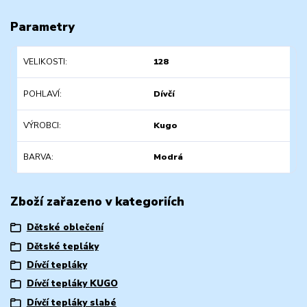
Parametry
VELIKOSTI
128
POHLAVÍ
Dívčí
VÝROBCI
Kugo
BARVA
Modrá
Zboží zařazeno v kategoriích
Dětské oblečení
Dětské tepláky
Dívčí tepláky
Dívčí tepláky KUGO
Dívčí tepláky slabé