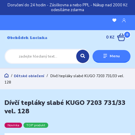
Doručení do 24 hodin - Zásilkovna a nebo PPL - Nákup nad 2000 Kč
odesíláme zdarma
0
0 Kč
Menu
Dětské oblečení
Dívčí tepláky slabé KUGO 7203 731/33 vel.
128
Dívčí tepláky slabé KUGO 7203 731/33
vel. 128
Novinka
TOP produkt