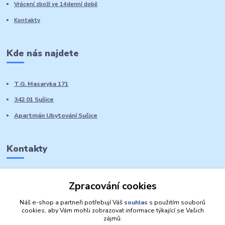
Vrácení zboží ve 14denní době
Kontakty
Kde nás najdete
T.G. Masaryka 171
342 01 Sušice
Apartmán Ubytování Sušice
Kontakty
Marie Sedláčková
Zpracování cookies
+420 776 728 764
Volat PO-NE do 21 hodin
Náš e-shop a partneři potřebují Váš
souhlas
s použitím souborů
cookies, aby Vám mohli zobrazovat informace týkající se Vašich
zájmů.