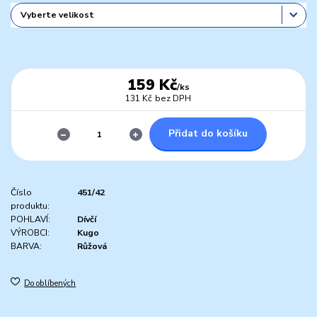
159 Kč
/
ks
131 Kč
bez DPH
Přidat do košíku
Číslo
451/42
produktu:
POHLAVÍ:
Dívčí
VÝROBCI:
Kugo
BARVA:
Růžová
Do oblíbených