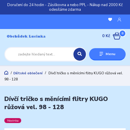
Doručení do 24 hodin - Zásilkovna a nebo PPL - Nákup nad 2000 Kč
odesíláme zdarma
0
0 Kč
Menu
Dětské oblečení
Dívčí tričko s měnícími flitry KUGO růžová vel.
98 - 128
Dívčí tričko s měnícími flitry KUGO
růžová vel. 98 - 128
Novinka