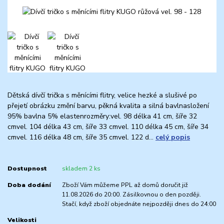
Dětská dívčí trička s měnícími flitry, velice hezké a slušivé po
přejetí obrázku změní barvu, pěkná kvalita a silná bavlnasložení
95% bavlna 5% elastenrozměry:vel. 98 délka 41 cm, šíře 32
cmvel. 104 délka 43 cm, šíře 33 cmvel. 110 délka 45 cm, šíře 34
cmvel. 116 délka 48 cm, šíře 35 cmvel. 122 d...
celý popis
Dostupnost
skladem 2 ks
Doba dodání
Zboží Vám můžeme PPL až domů doručit již
11.08.2026 do 20:00. Zásilkovnou o den později.
Stačí, když zboží objednáte nejpozději dnes do 24:00
Velikosti