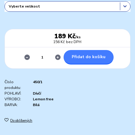
189 Kč
/
ks
156 Kč
bez DPH
Přidat do košíku
Číslo
450/1
produktu:
POHLAVÍ:
Dívčí
VÝROBCI:
Lemon free
BARVA:
Bílá
Do oblíbených