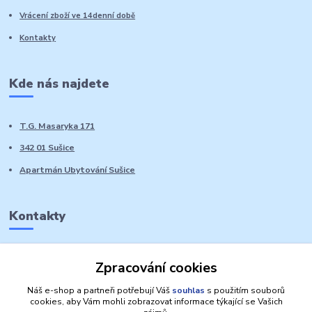
Vrácení zboží ve 14denní době
Kontakty
Kde nás najdete
T.G. Masaryka 171
342 01 Sušice
Apartmán Ubytování Sušice
Kontakty
Marie Sedláčková
Zpracování cookies
+420 776 728 764
Volat PO-NE do 21 hodin
Náš e-shop a partneři potřebují Váš
souhlas
s použitím souborů
cookies, aby Vám mohli zobrazovat informace týkající se Vašich