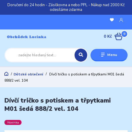
Doručení do 24 hodin - Zásilkovna a nebo PPL - Nákup nad 2000 Kč
odesíláme zdarma
0
0 Kč
Menu
Dětské oblečení
Dívčí tričko s potiskem a třpytkami M01 šedá
888/2 vel. 104
Dívčí tričko s potiskem a třpytkami
M01 šedá 888/2 vel. 104
Novinka