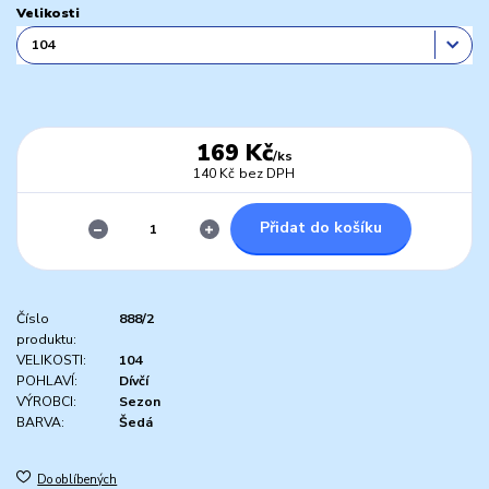
Velikosti
169 Kč
/
ks
140 Kč
bez DPH
Přidat do košíku
Číslo
888/2
produktu:
VELIKOSTI:
104
POHLAVÍ:
Dívčí
VÝROBCI:
Sezon
BARVA:
Šedá
Do oblíbených