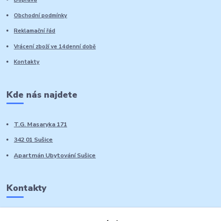
Obchodní podmínky
Reklamační řád
Vrácení zboží ve 14denní době
Kontakty
Kde nás najdete
T.G. Masaryka 171
342 01 Sušice
Apartmán Ubytování Sušice
Kontakty
Marie Sedláčková