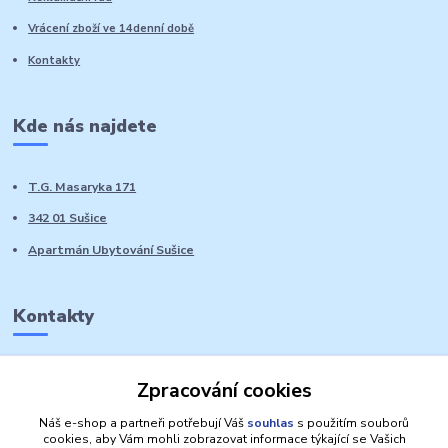
Vrácení zboží ve 14denní době
Kontakty
Kde nás najdete
T.G. Masaryka 171
342 01 Sušice
Apartmán Ubytování Sušice
Kontakty
Marie Sedláčková
Zpracování cookies
+420 776 728 764
Volat PO-NE do 21 hodin
Náš e-shop a partneři potřebují Váš
souhlas
s použitím souborů
cookies, aby Vám mohli zobrazovat informace týkající se Vašich