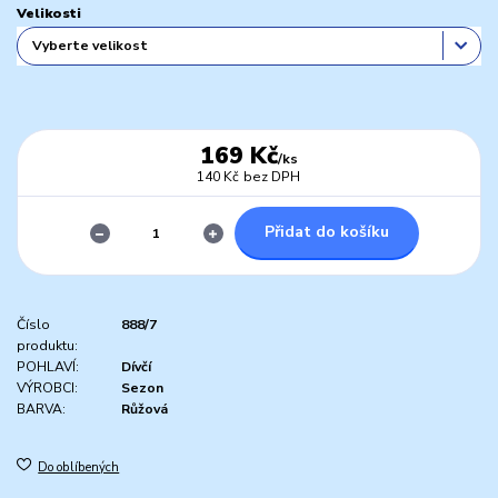
Velikosti
169 Kč
/
ks
140 Kč
bez DPH
Přidat do košíku
Číslo
888/7
produktu:
POHLAVÍ:
Dívčí
VÝROBCI:
Sezon
BARVA:
Růžová
Do oblíbených