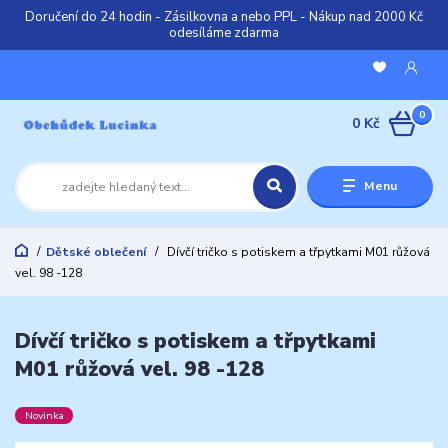
Doručení do 24 hodin - Zásilkovna a nebo PPL - Nákup nad 2000 Kč
odesíláme zdarma
0
0 Kč
Menu
Dětské oblečení
Dívčí tričko s potiskem a třpytkami M01 růžová
vel. 98 -128
Dívčí tričko s potiskem a třpytkami
M01 růžová vel. 98 -128
Novinka