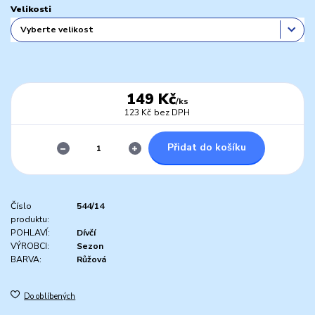
Velikosti
149 Kč
/
ks
123 Kč
bez DPH
Přidat do košíku
Číslo
544/14
produktu:
POHLAVÍ:
Dívčí
VÝROBCI:
Sezon
BARVA:
Růžová
Do oblíbených