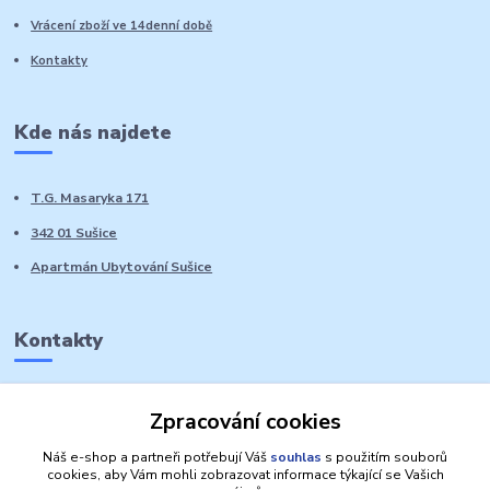
Vrácení zboží ve 14denní době
Kontakty
Kde nás najdete
T.G. Masaryka 171
342 01 Sušice
Apartmán Ubytování Sušice
Kontakty
Marie Sedláčková
Zpracování cookies
+420 776 728 764
Volat PO-NE do 21 hodin
Náš e-shop a partneři potřebují Váš
souhlas
s použitím souborů
cookies, aby Vám mohli zobrazovat informace týkající se Vašich