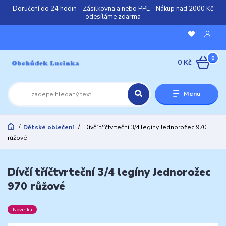
Doručení do 24 hodin - Zásilkovna a nebo PPL - Nákup nad 2000 Kč
odesíláme zdarma
0
0 Kč
Menu
Dětské oblečení
Dívčí tříčtvrteční 3/4 legíny Jednorožec 970
růžové
Dívčí tříčtvrteční 3/4 legíny Jednorožec
970 růžové
Novinka