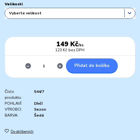
Velikosti
149 Kč
/
ks
123 Kč
bez DPH
Přidat do košíku
Číslo
544/7
produktu:
POHLAVÍ:
Dívčí
VÝROBCI:
Sezon
BARVA:
Šedá
Do oblíbených