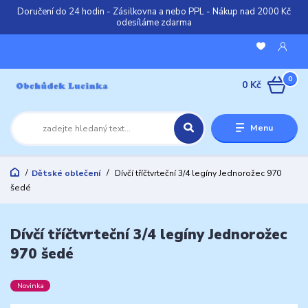
Doručení do 24 hodin - Zásilkovna a nebo PPL - Nákup nad 2000 Kč
odesíláme zdarma
0
0 Kč
Menu
Dětské oblečení
Dívčí tříčtvrteční 3/4 legíny Jednorožec 970
šedé
Dívčí tříčtvrteční 3/4 legíny Jednorožec
970 šedé
Novinka