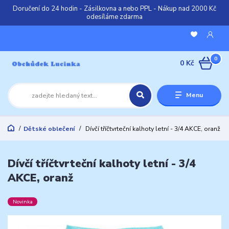
Doručení do 24 hodin - Zásilkovna a nebo PPL - Nákup nad 2000 Kč
odesíláme zdarma
0
0 Kč
Menu
Dětské oblečení
Dívčí tříčtvrteční kalhoty letní - 3/4 AKCE, oranž
Dívčí tříčtvrteční kalhoty letní - 3/4
AKCE, oranž
Novinka