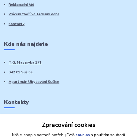
Reklamační řád
Vrácení zboží ve 14denní době
Kontakty
Kde nás najdete
T.G. Masaryka 171
342 01 Sušice
Apartmán Ubytování Sušice
Kontakty
Marie Sedláčková
Zpracování cookies
+420 776 728 764
Volat PO-NE do 21 hodin
Náš e-shop a partneři potřebují Váš
souhlas
s použitím souborů