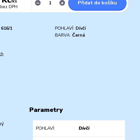
/
ks
Přidat do košíku
bez DPH
616/1
POHLAVÍ:
Dívčí
D
BARVA:
Černá
ch
Parametry
bý
POHLAVÍ
Dívčí