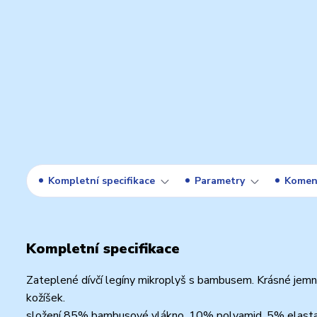
Kompletní specifikace
Parametry
Komen
Kompletní specifikace
Zateplené dívčí legíny mikroplyš s bambusem. Krásné jemn
kožíšek.
složení 85% bambusové vlákno, 10% polyamid, 5% elast