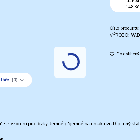
148 Kč
Číslo produktu:
VÝROBCI:
W.
Do oblíbený
táře
0
é se vzorem pro dívky. Jemné příjemné na omak uvnitř jemný sla
an