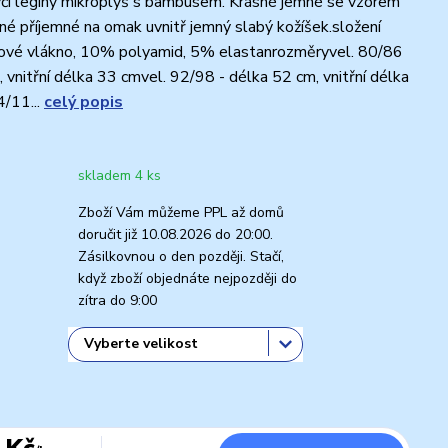
čí legíny mikroplyš s bambusem. Krásné jemné se vzorem
mné příjemné na omak uvnitř jemný slabý kožíšek.složení
é vlákno, 10% polyamid, 5% elastanrozměryvel. 80/86
, vnitřní délka 33 cmvel. 92/98 - délka 52 cm, vnitřní délka
/11...
celý popis
skladem 4 ks
Zboží Vám můžeme PPL až domů
doručit již 10.08.2026 do 20:00.
Zásilkovnou o den později. Stačí,
když zboží objednáte nejpozději do
zítra do 9:00
 Kč