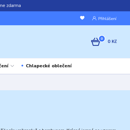
áme zdarma
Přihlášení
0
0 Kč
čení
Chlapecké oblečení