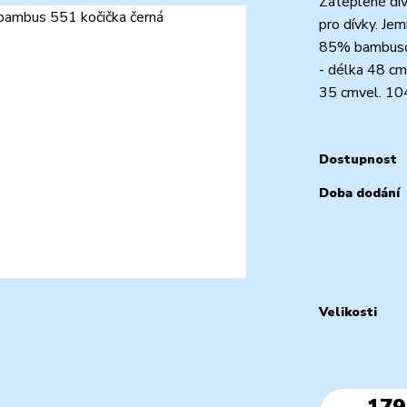
Zateplené dív
pro dívky. Je
85% bambusov
- délka 48 cm
35 cmvel. 104
Dostupnost
Doba dodání
Velikosti
179