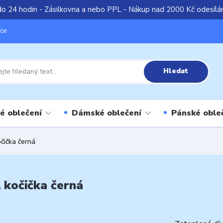
do 24 hodin - Zásilkovna a nebo PPL - Nákup nad 2000 Kč odesíl
íce
Hledat
é oblečení
Dámské oblečení
Pánské oble
čička černá
 kočička černá