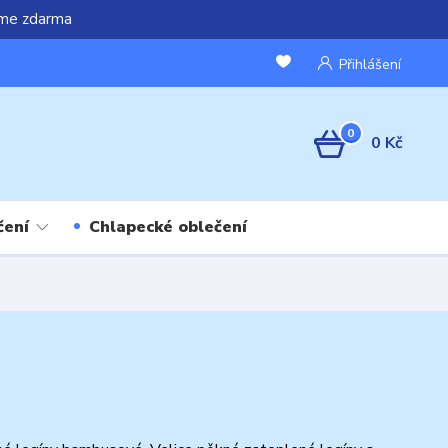
áme zdarma
Přihlášení
0
0 Kč
čení
Chlapecké oblečení