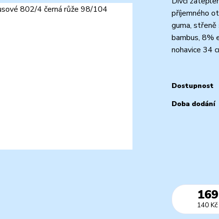
Dívčí zateple
příjemného ot
guma, střeně 
bambus, 8% el
nohavice 34 c
Dostupnost
Doba dodání
169
140 Kč