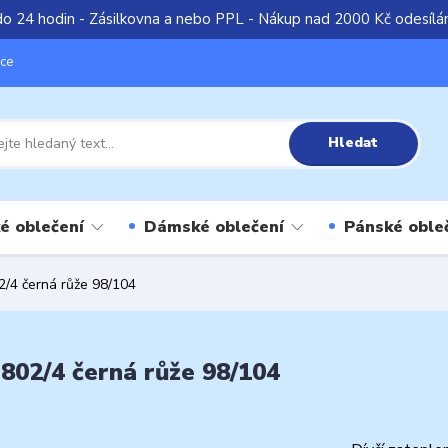
do 24 hodin - Zásilkovna a nebo PPL - Nákup nad 2000 Kč odesíl
íce
Hledat
é oblečení
Dámské oblečení
Pánské oble
2/4 černá růže 98/104
802/4 černá růže 98/104