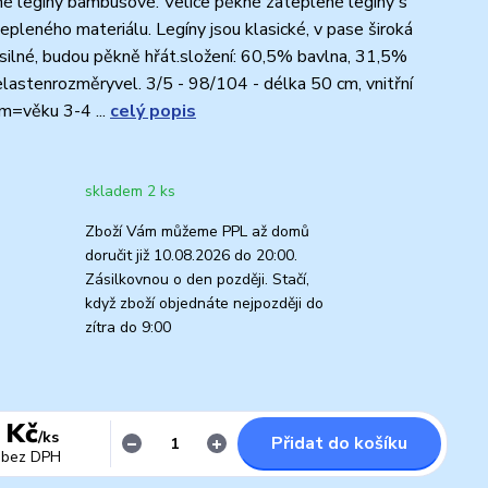
né legíny bambusové. Velice pěkné zateplené legíny s
epleného materiálu. Legíny jsou klasické, v pase široká
silné, budou pěkně hřát.složení: 60,5% bavlna, 31,5%
astenrozměryvel. 3/5 - 98/104 - délka 50 cm, vnitřní
m=věku 3-4 ...
celý popis
skladem 2 ks
Zboží Vám můžeme PPL až domů
doručit již 10.08.2026 do 20:00.
Zásilkovnou o den později. Stačí,
když zboží objednáte nejpozději do
zítra do 9:00
 Kč
/
ks
Přidat do košíku
bez DPH