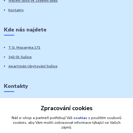
Vrácení zboží ve 14denní době
Kontakty
Kde nás najdete
T.G. Masaryka 171
342 01 Sušice
Apartmán Ubytování Sušice
Kontakty
Marie Sedláčková
Zpracování cookies
+420 776 728 764
Volat PO-NE do 21 hodin
Náš e-shop a partneři potřebují Váš
souhlas
s použitím souborů
cookies, aby Vám mohli zobrazovat informace týkající se Vašich
zájmů.