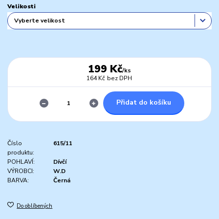
Velikosti
199 Kč
/
ks
164 Kč
bez DPH
Přidat do košíku
Číslo
615/11
produktu:
POHLAVÍ:
Dívčí
VÝROBCI:
W.D
BARVA:
Černá
Do oblíbených