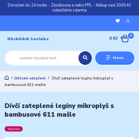
Doručení do 24 hodin - Zásilkovna a nebo PPL - Nákup nad 2000 Kč
odesíláme zdarma
0
0 Kč
Menu
Dětské oblečení
Dívčí zateplené legíny mikroplyš s
bambusové 611 mašle
Dívčí zateplené legíny mikroplyš s
bambusové 611 mašle
Novinka