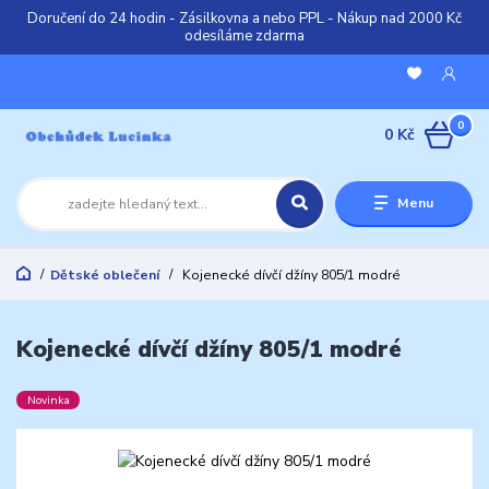
Doručení do 24 hodin - Zásilkovna a nebo PPL - Nákup nad 2000 Kč
odesíláme zdarma
0
0 Kč
Menu
Dětské oblečení
Kojenecké dívčí džíny 805/1 modré
Kojenecké dívčí džíny 805/1 modré
Novinka