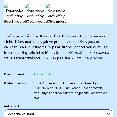
Dívčí kojenecké džiny. Krásné dívčí džiny modního přiléhavého
střihu. Džíny mají kapsy jak ve předu i vzadu. Džíny jsou od
velikosti 80-104, džíny mají v pase širokou pohodlnou gumuJsou
to modní džíny letošního léta. výrobce: SADsložení: 95% bavlna,
5% elastanrozměry:vel. 1 - 80 - pas šíře 23 cm...
celý popis
Dostupnost
skladem 3 ks
Doba dodání
Zboží Vám můžeme PPL až domů doručit již
12.08.2026 do 20:00. Zásilkovnou o den později.
Stačí, když zboží objednáte nejpozději do zítra do
9:00
Velikosti