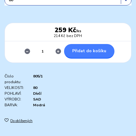
259 Kč
/
ks
214 Kč
bez DPH
Přidat do košíku
Číslo
805/1
produktu:
VELIKOSTI:
80
POHLAVÍ:
Dívčí
VÝROBCI:
SAD
BARVA:
Modrá
Do oblíbených