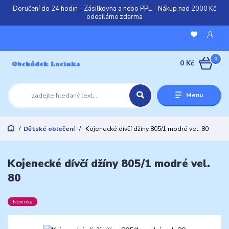
Doručení do 24 hodin - Zásilkovna a nebo PPL - Nákup nad 2000 Kč
odesíláme zdarma
0
0 Kč
Menu
Dětské oblečení
Kojenecké dívčí džíny 805/1 modré vel. 80
Kojenecké dívčí džíny 805/1 modré vel.
80
Novinka