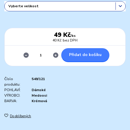
49 Kč
/
ks
40 Kč
bez DPH
Přidat do košíku
Číslo
549/121
produktu:
POHLAVÍ:
Dámské
VÝROBCI:
Medoosi
BARVA:
Krémová
Do oblíbených