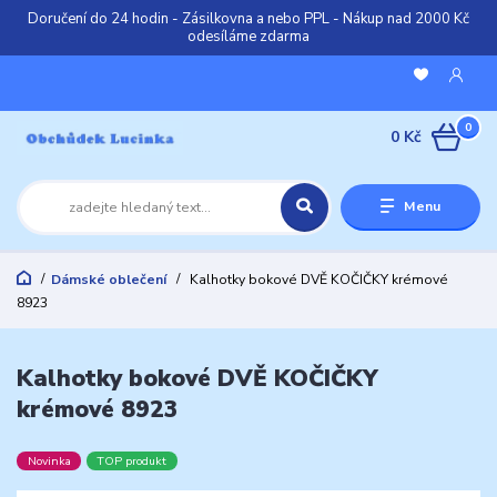
Doručení do 24 hodin - Zásilkovna a nebo PPL - Nákup nad 2000 Kč
odesíláme zdarma
0
0 Kč
Menu
Dámské oblečení
Kalhotky bokové DVĚ KOČIČKY krémové
8923
Kalhotky bokové DVĚ KOČIČKY
krémové 8923
Novinka
TOP produkt