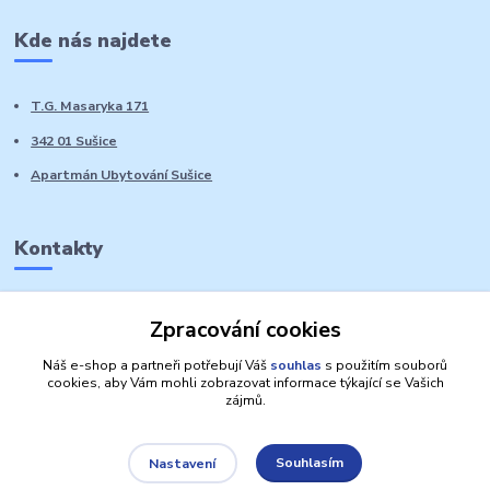
Kde nás najdete
T.G. Masaryka 171
342 01 Sušice
Apartmán Ubytování Sušice
Kontakty
Marie Sedláčková
Zpracování cookies
+420 776 728 764
Volat PO-NE do 21 hodin
Náš e-shop a partneři potřebují Váš
souhlas
s použitím souborů
cookies, aby Vám mohli zobrazovat informace týkající se Vašich
zájmů.
Souhlasím
Nastavení