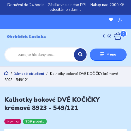
Doručení do 24 hodin - Zásilkovna a nebo PPL - Nákup nad 2000 Kč
odesíláme zdarma
0
0 Kč
Menu
Dámské oblečení
Kalhotky bokové DVĚ KOČIČKY krémové
8923 - 549/121
Kalhotky bokové DVĚ KOČIČKY
krémové 8923 - 549/121
Novinka
TOP produkt