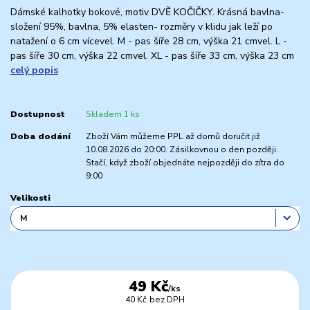
Dámské kalhotky bokové, motiv DVĚ KOČIČKY. Krásná bavlna-
složení 95%, bavlna, 5% elasten- rozměry v klidu jak leží po
natažení o 6 cm vícevel. M - pas šíře 28 cm, výška 21 cmvel. L -
pas šíře 30 cm, výška 22 cmvel. XL - pas šíře 33 cm, výška 23 cm
celý popis
Dostupnost
Skladem 1 ks
Doba dodání
Zboží Vám můžeme PPL až domů doručit již
10.08.2026 do 20:00. Zásilkovnou o den později.
Stačí, když zboží objednáte nejpozději do zítra do
9:00
Velikosti
49 Kč
/
ks
40 Kč
bez DPH