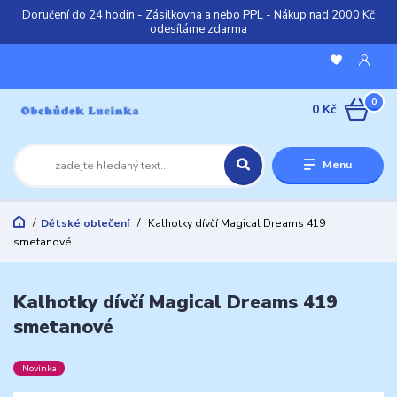
Doručení do 24 hodin - Zásilkovna a nebo PPL - Nákup nad 2000 Kč
odesíláme zdarma
0
0 Kč
Menu
Dětské oblečení
Kalhotky dívčí Magical Dreams 419
smetanové
Kalhotky dívčí Magical Dreams 419
smetanové
Novinka