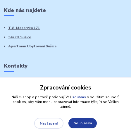
Kde nás najdete
T.G. Masaryka 171
342 01 Sušice
Apartmán Ubytování Sušice
Kontakty
Marie Sedláčková
Zpracování cookies
+420 776 728 764
Volat PO-NE do 21 hodin
Náš e-shop a partneři potřebují Váš
souhlas
s použitím souborů
cookies, aby Vám mohli zobrazovat informace týkající se Vašich
zájmů.
Souhlasím
Nastavení