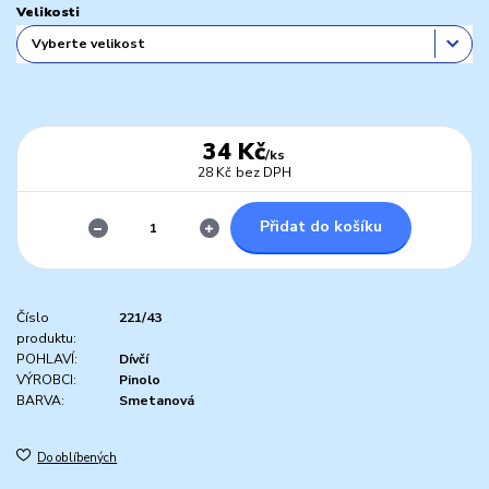
Velikosti
34 Kč
/
ks
28 Kč
bez DPH
Přidat do košíku
Číslo
221/43
produktu:
POHLAVÍ:
Dívčí
VÝROBCI:
Pinolo
BARVA:
Smetanová
Do oblíbených