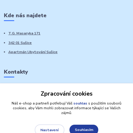
Kde nás najdete
T.G. Masaryka 171
342 01 Sušice
Apartmán Ubytování Sušice
Kontakty
Marie Sedláčková
Zpracování cookies
+420 776 728 764
Volat PO-NE do 21 hodin
Náš e-shop a partneři potřebují Váš
souhlas
s použitím souborů
cookies, aby Vám mohli zobrazovat informace týkající se Vašich
zájmů.
Souhlasím
Nastavení