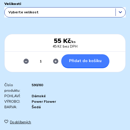
Velikosti
55 Kč
/
ks
45 Kč
bez DPH
Přidat do košíku
Číslo
590/60
produktu:
POHLAVÍ:
Dámské
VÝROBCI:
Power Flower
BARVA:
Šedá
Do oblíbených