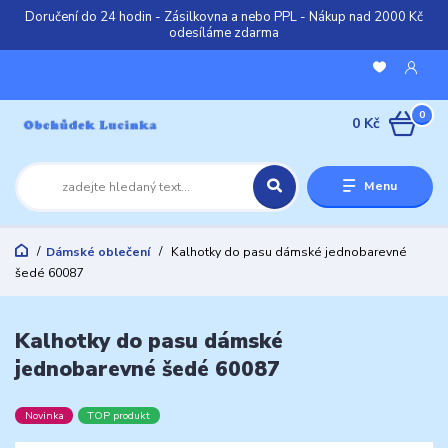
Doručení do 24 hodin - Zásilkovna a nebo PPL - Nákup nad 2000 Kč
odesíláme zdarma
0
0 Kč
Menu
Dámské oblečení
Kalhotky do pasu dámské jednobarevné
šedé 60087
Kalhotky do pasu dámské
jednobarevné šedé 60087
Novinka
TOP produkt