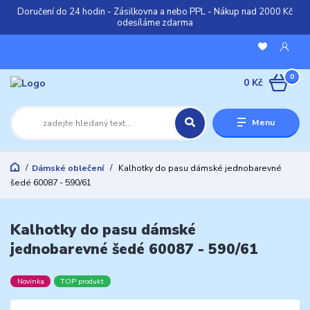
Doručení do 24 hodin - Zásilkovna a nebo PPL - Nákup nad 2000 Kč
odesíláme zdarma
0
0 Kč
Menu
Dámské oblečení
Kalhotky do pasu dámské jednobarevné
šedé 60087 - 590/61
Kalhotky do pasu dámské
jednobarevné šedé 60087 - 590/61
Novinka
TOP produkt