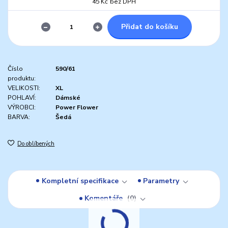
45 Kč
bez DPH
Přidat do košíku
Číslo
590/61
produktu:
VELIKOSTI:
XL
POHLAVÍ:
Dámské
VÝROBCI:
Power Flower
BARVA:
Šedá
Do oblíbených
Kompletní specifikace
Parametry
Komentáře
0