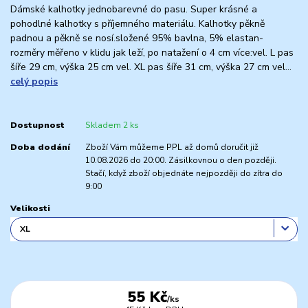
Dámské kalhotky jednobarevné do pasu. Super krásné a
pohodlné kalhotky s příjemného materiálu. Kalhotky pěkně
padnou a pěkně se nosí.složené 95% bavlna, 5% elastan-
rozměry měřeno v klidu jak leží, po natažení o 4 cm více:vel. L pas
šíře 29 cm, výška 25 cm vel. XL pas šíře 31 cm, výška 27 cm vel...
celý popis
Dostupnost
Skladem 2 ks
Doba dodání
Zboží Vám můžeme PPL až domů doručit již
10.08.2026 do 20:00. Zásilkovnou o den později.
Stačí, když zboží objednáte nejpozději do zítra do
9:00
Velikosti
55 Kč
/
ks