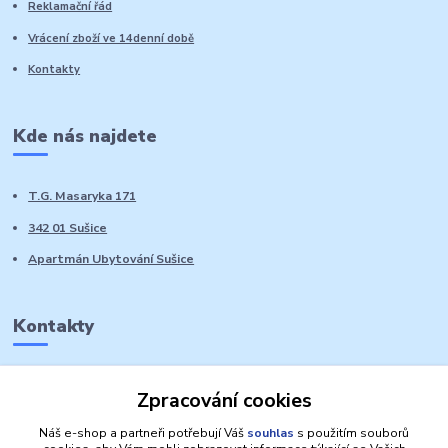
Reklamační řád
Vrácení zboží ve 14denní době
Kontakty
Kde nás najdete
T.G. Masaryka 171
342 01 Sušice
Apartmán Ubytování Sušice
Kontakty
Marie Sedláčková
Zpracování cookies
+420 776 728 764
Volat PO-NE do 21 hodin
Náš e-shop a partneři potřebují Váš
souhlas
s použitím souborů