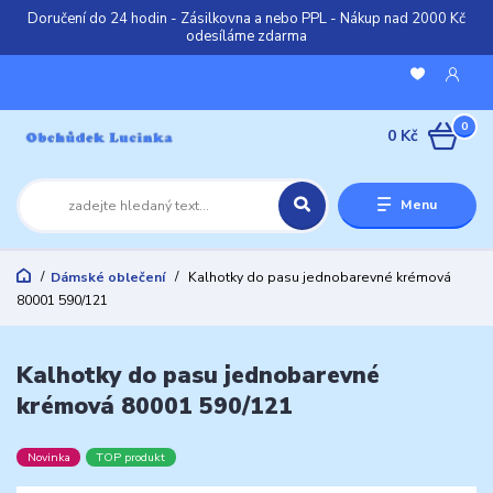
Doručení do 24 hodin - Zásilkovna a nebo PPL - Nákup nad 2000 Kč
odesíláme zdarma
0
0 Kč
Menu
Dámské oblečení
Kalhotky do pasu jednobarevné krémová
80001 590/121
Kalhotky do pasu jednobarevné
krémová 80001 590/121
Novinka
TOP produkt