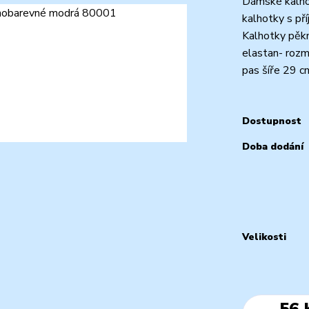
Dámské kalho
kalhotky s př
Kalhotky pěk
elastan- rozmě
pas šíře 29 c
Dostupnost
Doba dodání
Velikosti
56 