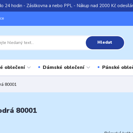
do 24 hodin - Zásilkovna a nebo PPL - Nákup nad 2000 Kč odesíl
íce
Hledat
é oblečení
Dámské oblečení
Pánské oble
rá 80001
odrá 80001