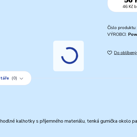
46 Kč
b
Číslo produktu:
VÝROBCI:
Pow
Do oblíbený
táře
0
odlné kalhotky s příjemného materiálu, tenká gumička okolo pa