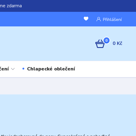
áme zdarma
Přihlášení
0
0 Kč
čení
Chlapecké oblečení