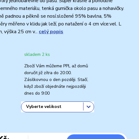
tky jednobarevné do pasu. Super krásné a pohodlné
íjemného materiálu, tenká gumička okolo pasu a nohavičky.
ně padnou a pěkně se nosí.složené 95% bavlna, 5%
ry měřeno v klidu jak leží, po natažení o 4 cm více:vel. L
m, výška 25 cm v...
celý popis
skladem 2 ks
Zboží Vám můžeme PPL až domů
doručit již zítra do 20:00.
Zásilkovnou o den později. Stačí,
když zboží objednáte nejpozději
dnes do 9:00
Kč