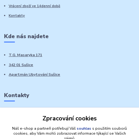
Vrácení zboží ve 14denní době
Kontakty
Kde nás najdete
T.G. Masaryka 171
342 01 Sušice
Apartmán Ubytování Sušice
Kontakty
Marie Sedláčková
Zpracování cookies
+420 776 728 764
Volat PO-NE do 21 hodin
Náš e-shop a partneři potřebují Váš
souhlas
s použitím souborů
cookies, aby Vám mohli zobrazovat informace týkající se Vašich
zájmů.