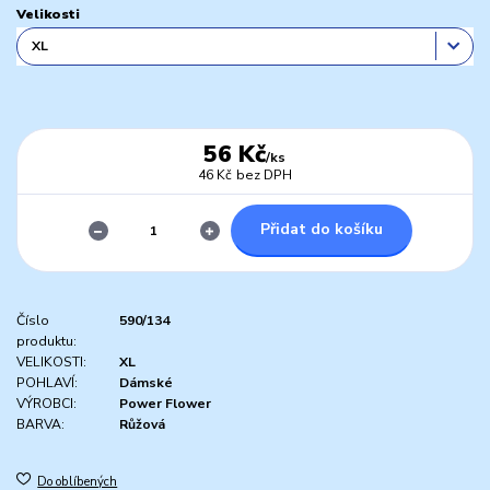
Velikosti
56 Kč
/
ks
46 Kč
bez DPH
Přidat do košíku
Číslo
590/134
produktu:
VELIKOSTI:
XL
POHLAVÍ:
Dámské
VÝROBCI:
Power Flower
BARVA:
Růžová
Do oblíbených