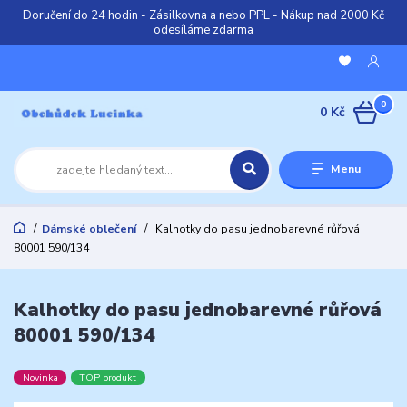
Doručení do 24 hodin - Zásilkovna a nebo PPL - Nákup nad 2000 Kč
odesíláme zdarma
0
0 Kč
Menu
Dámské oblečení
Kalhotky do pasu jednobarevné růřová
80001 590/134
Kalhotky do pasu jednobarevné růřová
80001 590/134
Novinka
TOP produkt