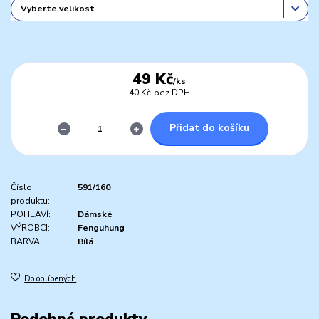
49 Kč
/
ks
40 Kč
bez DPH
Přidat do košíku
Číslo
591/160
produktu:
POHLAVÍ:
Dámské
VÝROBCI:
Fenguhung
BARVA:
Bílá
Do oblíbených
Podobné produkty