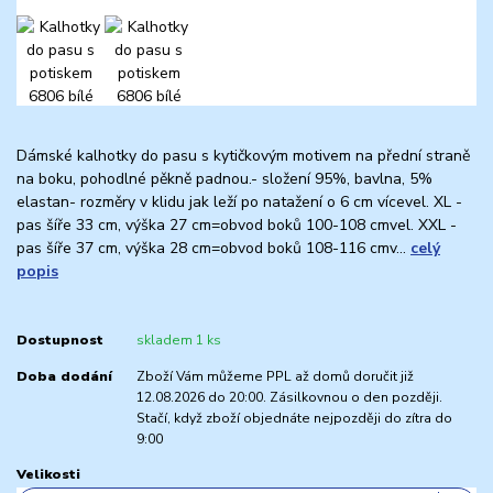
Dámské kalhotky do pasu s kytičkovým motivem na přední straně
na boku, pohodlné pěkně padnou.- složení 95%, bavlna, 5%
elastan- rozměry v klidu jak leží po natažení o 6 cm vícevel. XL -
pas šíře 33 cm, výška 27 cm=obvod boků 100-108 cmvel. XXL -
pas šíře 37 cm, výška 28 cm=obvod boků 108-116 cmv...
celý
popis
Dostupnost
skladem 1 ks
Doba dodání
Zboží Vám můžeme PPL až domů doručit již
12.08.2026 do 20:00. Zásilkovnou o den později.
Stačí, když zboží objednáte nejpozději do zítra do
9:00
Velikosti