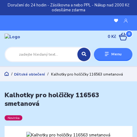
Doručení do 24 hodin - Zásilkovna a nebo PPL - Nákup nad 2000 Kč
odesíláme zdarma
0
0 Kč
Menu
Dětské oblečení
Kalhotky pro holčičky 116563 smetanová
Kalhotky pro holčičky 116563
smetanová
Novinka