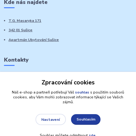
Kde nás najdete
T.G. Masaryka 171
342 01 Sušice
Apartmán Ubytování Sušice
Kontakty
Marie Sedláčková
Zpracování cookies
+420 776 728 764
Volat PO-NE do 21 hodin
Náš e-shop a partneři potřebují Váš
souhlas
s použitím souborů
cookies, aby Vám mohli zobrazovat informace týkající se Vašich
zájmů.
Souhlasím
Nastavení
Autorská práva: Obchůdek Lucinka
Souhlas můžete odmítnout
zde
.