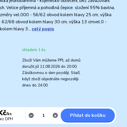
ička jednobarevná - kojenecké oblečení, bez zavazování.
ich. Velice příjemná a pohodlná čepice. složení 95% bavlna,
změry vel.000 - 56/62 obvod kolem hlavy 25 cm, výška
- 62/68 obvod kolem hlavy 30 cm, výška 13 cmvel.0 -
kolem hlavy 3...
celý popis
skladem 1 ks
Zboží Vám můžeme PPL až domů
doručit již 11.08.2026 do 20:00.
Zásilkovnou o den později. Stačí,
když zboží objednáte nejpozději
dnes do 24:00
Kč
/
ks
Přidat do košíku
ez DPH