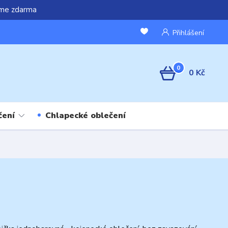
áme zdarma
Přihlášení
0
0 Kč
čení
Chlapecké oblečení