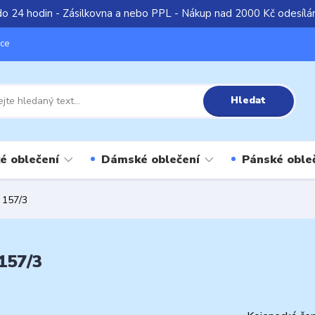
do 24 hodin - Zásilkovna a nebo PPL - Nákup nad 2000 Kč odesíl
íce
Hledat
é oblečení
Dámské oblečení
Pánské oble
 157/3
157/3