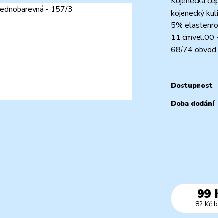
Kojenecká čep
kojenecký kul
5% elastenro
11 cmvel.00 
68/74 obvod 
Dostupnost
Doba dodání
99 
82 Kč
b