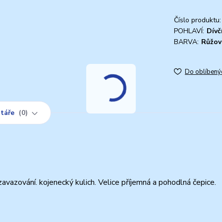
Číslo produktu:
POHLAVÍ:
Dívč
BARVA:
Růžov
Do oblíbený
táře
0
avazování. kojenecký kulich. Velice příjemná a pohodlná čepice.