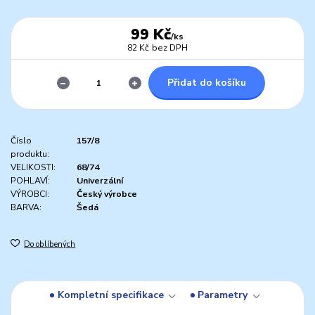
99 Kč
/
ks
82 Kč
bez DPH
Přidat do košíku
Číslo
157/8
produktu:
VELIKOSTI:
68/74
POHLAVÍ:
Univerzální
VÝROBCI:
Český výrobce
BARVA:
Šedá
Do oblíbených
Kompletní specifikace
Parametry