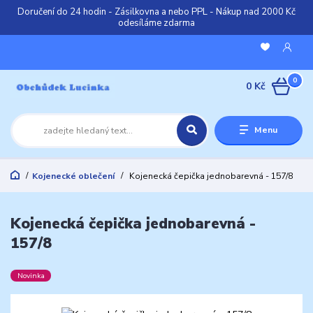
Doručení do 24 hodin - Zásilkovna a nebo PPL - Nákup nad 2000 Kč
odesíláme zdarma
0
0 Kč
Menu
Kojenecké oblečení
Kojenecká čepička jednobarevná - 157/8
Kojenecká čepička jednobarevná -
157/8
Novinka