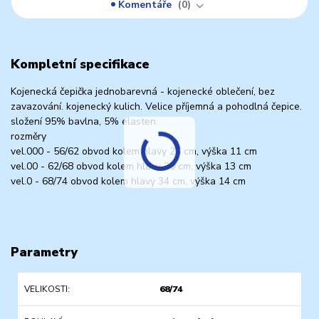
Komentáře
0
Kompletní specifikace
Kojenecká čepička jednobarevná - kojenecké oblečení, bez
zavazování. kojenecký kulich. Velice příjemná a pohodlná čepice.
složení 95% bavlna, 5% elasten
rozměry
vel.000 - 56/62 obvod kolem hlavy 25 cm, výška 11 cm
vel.00 - 62/68 obvod kolem hlavy 30 cm, výška 13 cm
vel.0 - 68/74 obvod kolem hlavy 34 cm, výška 14 cm
Parametry
VELIKOSTI
68/74