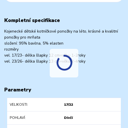
Kompletní specifikace
Kojenecké dětské kotníčkové ponožky na léto, krásné a kvalitní
ponožky pro mrňata
složení: 95% bavlna, 5% elasten
rozměry
vel. 17/23- délka šlapky 12 cm=věku 1-2roky
vel. 23/26- délka šlapky 13 cm=věku 2-4roky
Parametry
VELIKOSTI
17/22
POHLAVÍ
Dívčí