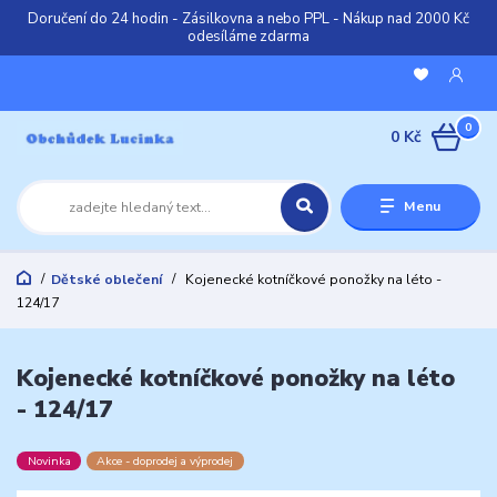
Doručení do 24 hodin - Zásilkovna a nebo PPL - Nákup nad 2000 Kč
odesíláme zdarma
0
0 Kč
Menu
Dětské oblečení
Kojenecké kotníčkové ponožky na léto -
124/17
Kojenecké kotníčkové ponožky na léto
- 124/17
Novinka
Akce - doprodej a výprodej