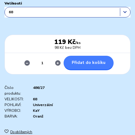
Velikosti
119 Kč
/
ks
98 Kč
bez DPH
Přidat do košíku
Číslo
486/27
produktu:
VELIKOSTI:
68
POHLAVÍ:
Univerzální
VÝROBCI:
KaY
BARVA:
Oranž
Do oblíbených