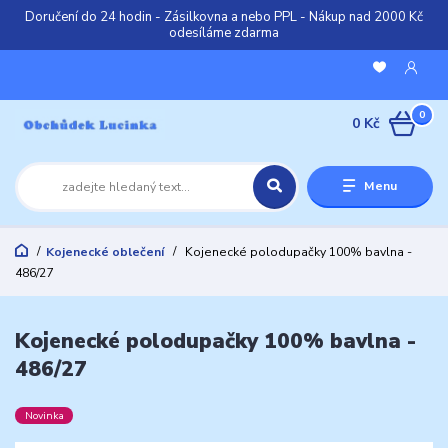
Doručení do 24 hodin - Zásilkovna a nebo PPL - Nákup nad 2000 Kč
odesíláme zdarma
0
0 Kč
Menu
Kojenecké oblečení
Kojenecké polodupačky 100% bavlna -
486/27
Kojenecké polodupačky 100% bavlna -
486/27
Novinka