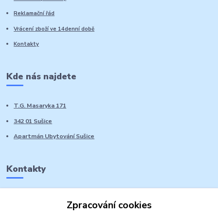
Reklamační řád
Vrácení zboží ve 14denní době
Kontakty
Kde nás najdete
T.G. Masaryka 171
342 01 Sušice
Apartmán Ubytování Sušice
Kontakty
Marie Sedláčková
Zpracování cookies
+420 776 728 764
Volat PO-NE do 21 hodin