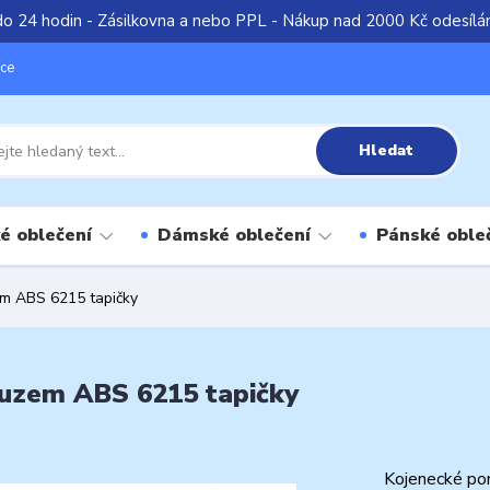
do 24 hodin - Zásilkovna a nebo PPL - Nákup nad 2000 Kč odesíl
íce
Hledat
é oblečení
Dámské oblečení
Pánské oble
em ABS 6215 tapičky
luzem ABS 6215 tapičky
Kojenecké pon