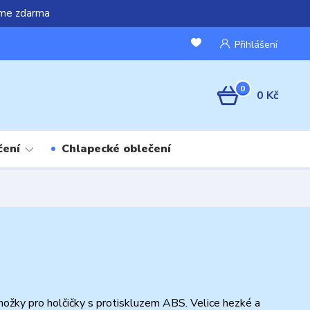
áme zdarma
Přihlášení
0
0 Kč
čení
Chlapecké oblečení
ožky pro holčičky s protiskluzem ABS. Velice hezké a