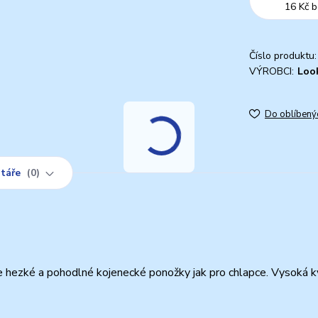
16 Kč
b
Číslo produktu:
VÝROBCI:
Loo
Do oblíbený
táře
0
e hezké a pohodlné kojenecké ponožky jak pro chlapce. Vysoká k