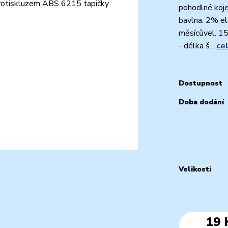
pohodlné koje
bavlna. 2% e
měsícůvel. 1
- délka š...
ce
Dostupnost
Doba dodání
Velikosti
19 