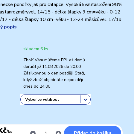
necké ponožky jak pro chlapce. Vysoká kvalitasložení 98%
lastanrozměryvel. 14/15 - délka šlapky 9 cm=věku - 0-12
5/17 - délka šlapky 10 cm=věku - 12-24 měsícůvel. 17/19
lý popis
skladem 6 ks
Zboží Vám můžeme PPL až domů
doručit již 11.08.2026 do 20:00.
Zásilkovnou o den později. Stačí,
když zboží objednáte nejpozději
dnes do 24:00
Kč
/
ks
Přidat do košíku