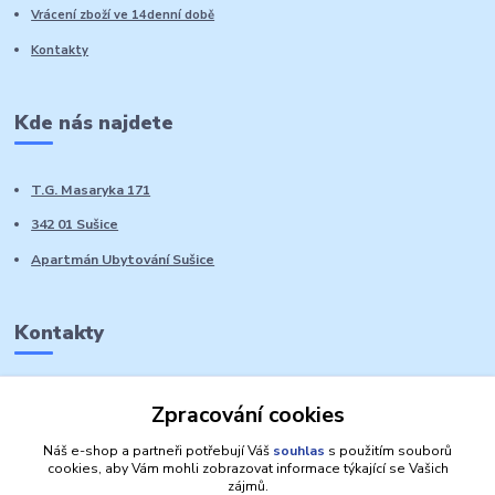
Vrácení zboží ve 14denní době
Kontakty
Kde nás najdete
T.G. Masaryka 171
342 01 Sušice
Apartmán Ubytování Sušice
Kontakty
Marie Sedláčková
Zpracování cookies
+420 776 728 764
Volat PO-NE do 21 hodin
Náš e-shop a partneři potřebují Váš
souhlas
s použitím souborů
cookies, aby Vám mohli zobrazovat informace týkající se Vašich
zájmů.