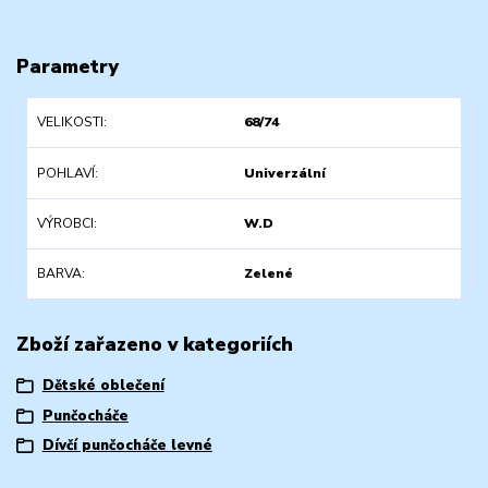
Parametry
VELIKOSTI
68/74
POHLAVÍ
Univerzální
VÝROBCI
W.D
BARVA
Zelené
Zboží zařazeno v kategoriích
Dětské oblečení
Punčocháče
Dívčí punčocháče levné