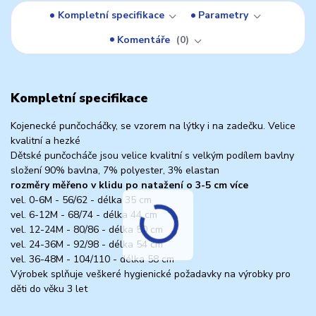
Kompletní specifikace
Parametry
Komentáře
0
Kompletní specifikace
Kojenecké punčocháčky, se vzorem na lýtky i na zadečku. Velice
kvalitní a hezké
Dětské punčocháče jsou velice kvalitní s velkým podílem bavlny
složení 90% bavlna, 7% polyester, 3% elastan
rozměry měřeno v klidu po natažení o 3-5 cm více
vel. 0-6M - 56/62 - délka 35 cm
vel. 6-12M - 68/74 - délka 44 cm
vel. 12-24M - 80/86 - délka 50 cm
vel. 24-36M - 92/98 - délka 54 cm
vel. 36-48M - 104/110 - délka 58 cm
Výrobek splňuje veškeré hygienické požadavky na výrobky pro
děti do věku 3 let