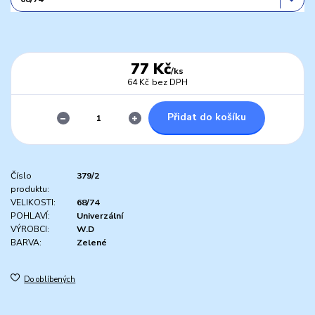
77 Kč
/
ks
64 Kč
bez DPH
Přidat do košíku
Číslo
379/2
produktu:
VELIKOSTI:
68/74
POHLAVÍ:
Univerzální
VÝROBCI:
W.D
BARVA:
Zelené
Do oblíbených