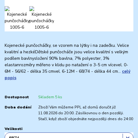
Kojenecké punčocháčky, se vzorem na lýtky i na zadečku. Velice
kvalitní a hezkéDětské punčocháče jsou velice kvalitní s velkým
podílem bavlnysložení 90% bavlna, 7% polyester, 3%
elastanrozměry měřeno v klidu po natažení o 3-5 cm vícevel. 0-
6M - 56/62 - délka 35 cmvel. 6-12M - 68/74 - délka 44 cm...
celý
popis
Dostupnost
Skladem 5 ks
Doba dodání
Zboží Vám můžeme PPL až domů doručit již
11.08.2026 do 20:00. Zásilkovnou o den později.
Stačí, když zboží objednáte nejpozději dnes do 24:00
Velikosti