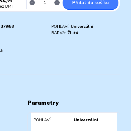
/
ks
Přidat do košíku
ez DPH
379/58
POHLAVÍ:
Univerzální
D
BARVA:
Žlutá
ch
Parametry
POHLAVÍ
Univerzální