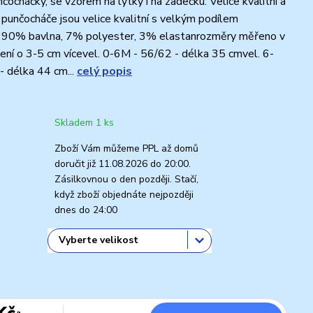
čocháčky, se vzorem na lýtky i na zadečku. Velice kvalitní a
unčocháče jsou velice kvalitní s velkým podílem
í 90% bavlna, 7% polyester, 3% elastanrozměry měřeno v
žení o 3-5 cm vícevel. 0-6M - 56/62 - délka 35 cmvel. 6-
 délka 44 cm...
celý popis
Skladem 1 ks
Zboží Vám můžeme PPL až domů
doručit již 11.08.2026 do 20:00.
Zásilkovnou o den později. Stačí,
když zboží objednáte nejpozději
dnes do 24:00
Kč