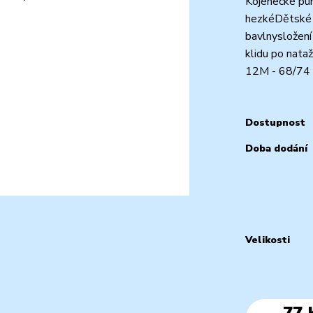
Kojenecké pun
hezkéDětské p
bavlnysložen
klidu po nata
12M - 68/74 -
Dostupnost
Doba dodání
Velikosti
77 