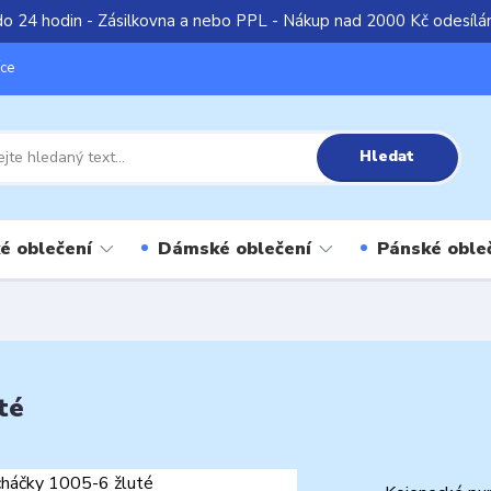
do 24 hodin - Zásilkovna a nebo PPL - Nákup nad 2000 Kč odesíl
íce
Hledat
é oblečení
Dámské oblečení
Pánské oble
té