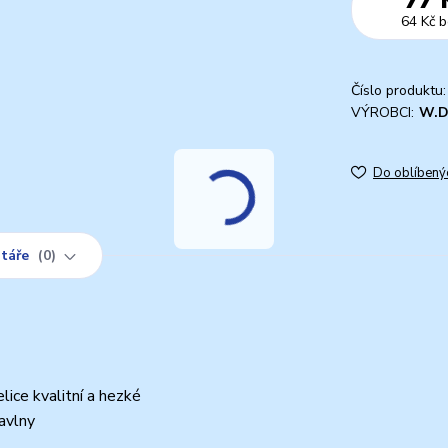
64 Kč
b
Číslo produktu:
VÝROBCI:
W.
Do oblíbený
táře
0
lice kvalitní a hezké
avlny