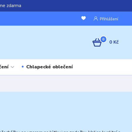
áme zdarma
Přihlášení
0
0 Kč
čení
Chlapecké oblečení